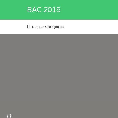
Buscar
BAC 2015
por:
Directorio de empresas y servi
Buscar Categorías