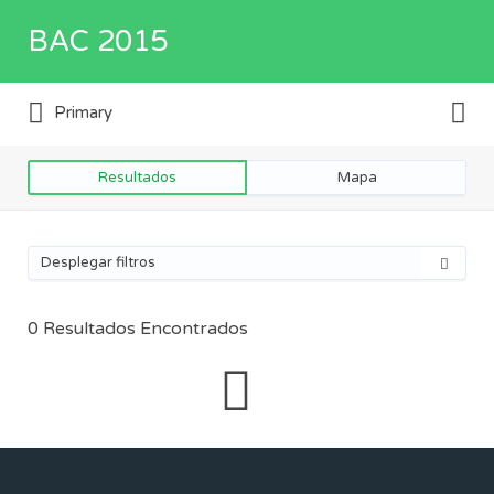
Buscar
BAC 2015
por:
Buscar
Directorio de empresas y servicios
Primary
por:
Resultados
Mapa
Desplegar filtros
0
Resultados Encontrados