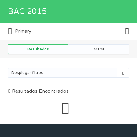
Buscar
BAC 2015
por:
Buscar
Directorio de empresas y servicios
Primary
por:
Resultados
Mapa
Desplegar filtros
0
Resultados Encontrados