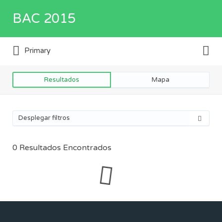
Buscar
BAC 2015
por:
Buscar
Directorio de empresas y servicios
Primary
por:
Resultados
Mapa
Desplegar filtros
0
Resultados Encontrados