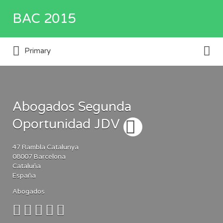
Buscar
BAC 2015
por:
Buscar
Directorio de empresas y servicios
Primary
por:
Abogados Segunda
Oportunidad JDV
47
Rambla Catalunya
08007
Barcelona
Cataluña
España
Abogados