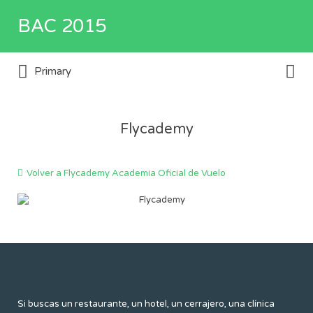
Buscar
BAC 2015
por:
Buscar
Directorio de empresas y servicios
Primary
por:
Flycademy
Volver a Flycademy Academia Oficial de Vuelo
Si buscas un restaurante, un hotel, un cerrajero, una clínica