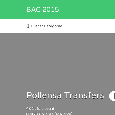
Buscar
BAC 2015
por:
Directorio de empresas y servi
Buscar Categorías
Pollensa Transfers
48
Calle Llevant
07470
Pollensa (Mallorca)