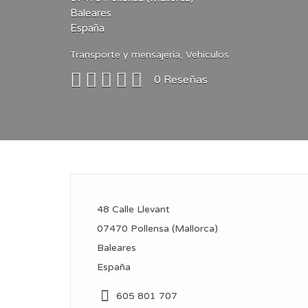
Baleares
España
Transporte y mensajería
,
Vehículos
0
Reseñas
48
Calle Llevant
07470
Pollensa (Mallorca)
Baleares
España
605 801 707